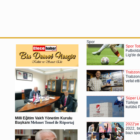
Spor
Spor Tot
Futbolda
Lig'de d
Trabzons
Trabzon
vefat etti
Süper Li
Türkiye
kulübü P
Milli Eğitim Vakfı Yönetim Kurulu
Başkanı
Mehmet Temel ile Röportaj
2022'ye
2022, br
bazı spo