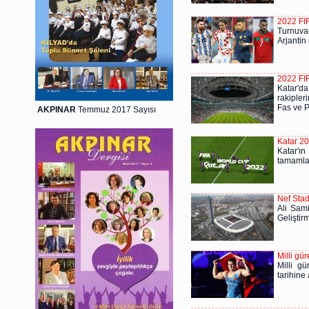
2022 FIF
Turnuvan
Arjantin 
2022 FIF
Katar'da
rakipler
Fas ve P
AKPINAR
Temmuz 2017 Sayısı
Katar 20
Katar'ı
tamamlan
Nef Stad
Ali Sam
Geliştir
Milli gü
Milli g
tarihine 