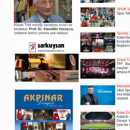
SPOR Spo
Spor Tot
Klasik Türk müziği sanatçısı, icracı ve
bestekar,
Prof. Dr. Alaeddin Yavaşca,
vefatının birinci yılında yad ediliyor.
Sporda 
Katar'd
Eczacıb
Başkanı 
Ziraat T
TFF Baş
maçları 
amaca hi
Mahallel
Okul Spo
sıra büt
söyledi.
Katar Dü
Katar'ı
Dünya K
özel bir