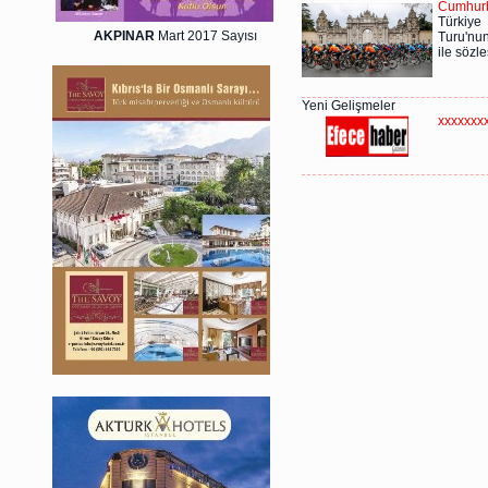
Cumhurba
Türkiye
AKPINAR
Mart 2017 Sayısı
Turu'nun
ile sözl
Yeni Gelişmeler
xxxxxxx