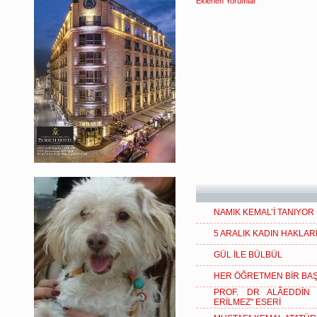
Eklenen Yorumlar
NAMIK KEMAL’İ TANIYO
5 ARALIK KADIN HAKLAR
GÜL İLE BÜLBÜL
HER ÖĞRETMEN BİR BAŞ
PROF. DR ALÂEDDİN 
ERİLMEZ" ESERİ