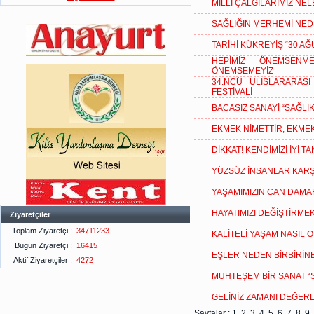
MİLLİ ÇALGILARIMIZ NE
SAĞLIĞIN MERHEMİ NED
TARİHİ KÜKREYİŞ “30 AĞ
HEPİMİZ ÖNEMSENM
ÖNEMSEMEYİZ
34.NCÜ ULISLARARAS
FESTİVALİ
BACASIZ SANAYİ “SAĞLIK
EKMEK NİMETTİR, EKME
DİKKAT! KENDİMİZİ İYİ 
YÜZSÜZ İNSANLAR KARŞ
YAŞAMIMIZIN CAN DAMAR
HAYATIMIZI DEĞİŞTİRMEK
Ziyaretçiler
Toplam Ziyaretçi :
34711233
KALİTELİ YAŞAM NASIL 
Bugün Ziyaretçi :
16415
EŞLER NEDEN BİRBİRİN
Aktif Ziyaretçiler :
4272
MUHTEŞEM BİR SANAT “
GELİNİZ ZAMANI DEĞERL
Sayfalar :
1
2
3
4
5
6
7
8
9