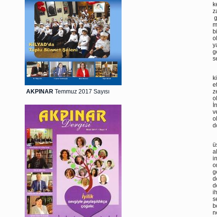
k
z
g
m
b
o
y
g
s
D
k
e
AKPINAR
Temmuz 2017 Sayısı
z
o
İ
v
o
d
D
ü
a
i
o
g
d
d
i
s
b
n