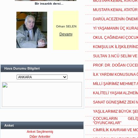
MUSTAFA KEMAL ATATÜR
Bir insanlık dersi...
MUSTAFA KEMAL ATATÜR
DARÜLACEZENİN ÖNEMİN
Orhan SELEN
Yİ YAŞAMANIN ÜÇ KURAL
Devamı
OKUL ÇAĞINDAKİ ÇOCUK
KOMŞULUK İLİŞKİLERİN
SULTAN 3.NCÜ SELİM VE
PROF. DR. DOĞAN CÜC
Hava Durumu Bilgileri
İLK YARDIM KONUSUNA 
MİLLİ ŞAİRİMİZ MEHMET 
KALİTELİ YAŞAM ALZHEİ
SANAT GÜNEŞİMİZ ZEKİ 
YAŞLILARIMIZ BÜYÜK Ş
ÇOCUKLARIN GELİ
“OYUNCAKLAR”
Anket
CİMRİLİK KAVRAMI VE MO
Anket Seçilmemiş
Diğer Anketler