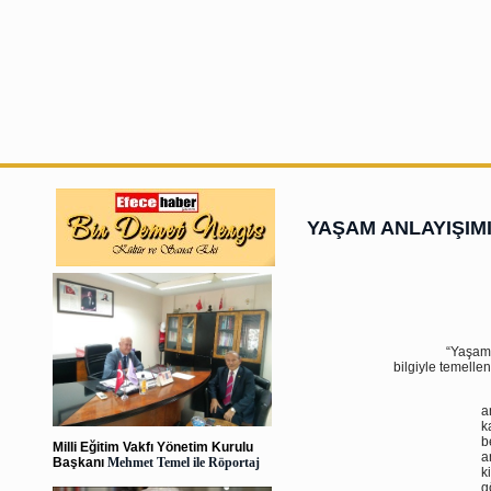
YAŞAM ANLAYIŞIM
“Yaşam anlayı
bilgiyle temellen
Y
a
k
b
Milli Eğitim Vakfı Yönetim Kurulu
a
Başkanı
Mehmet Temel ile Röportaj
k
g