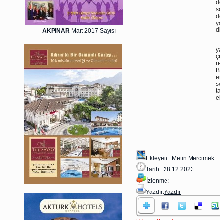
d
s
d
y
d
AKPINAR
Mart 2017 Sayısı
B
y
ç
r
B
e
s
t
e
Ekleyen: Metin Mercimek
Tarih: 28.12.2023
İzlenme:
Yazdır:
Yazdır