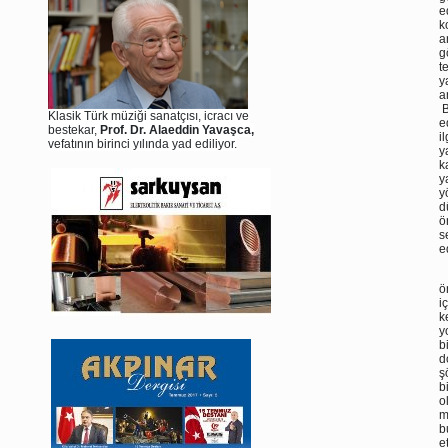
e
k
a
g
t
y
a
B
Klasik Türk müziği sanatçısı, icracı ve
e
bestekar,
Prof. Dr. Alaeddin Yavaşca,
i
vefatının birinci yılında yad ediliyor.
y
k
y
y
d
ö
s
e
B
ö
i
k
y
b
d
ş
b
o
m
b
e