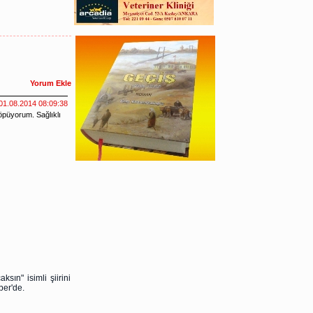
sın" isimli şiirini
ber'de.