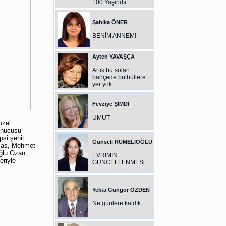
100 Yaşında
Şahika ÖNER
BENİM ANNEM!
Ayten YAVAŞÇA
Artık bu solan
bahçede bülbüllere
yer yok
Fevziye ŞİMDİ
UMUT
üzel
sunucusu
psi şehit
Günseli RUMELİOĞLU
lmas, Mehmet
oğlu Ozan
EVRİMİN
eriyle
GÜNCELLENMESi
Yekta Güngör ÖZDEN
Ne günlere kaldık…