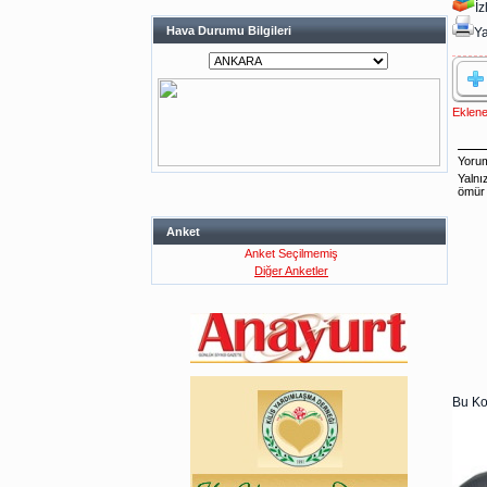
İ
Hava Durumu Bilgileri
Ya
Eklene
Anket
Anket Seçilmemiş
Diğer Anketler
Bu Ko