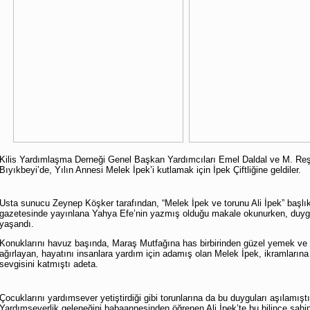
Kilis Yardımlaşma Derneği Genel Başkan Yardımcıları Emel Daldal ve M. Reş
Bıyıkbeyi’de, Yılın Annesi Melek İpek’i kutlamak için İpek Çiftliğine geldiler.
Usta sunucu Zeynep Köşker tarafından, “Melek İpek ve torunu Ali İpek” başlık
gazetesinde yayınlana Yahya Efe’nin yazmış olduğu makale okunurken, duygu
yaşandı.
Konuklarını havuz başında, Maraş Mutfağına has birbirinden güzel yemek ve ta
ağırlayan, hayatını insanlara yardım için adamış olan Melek İpek, ikramlarına
sevgisini katmıştı adeta.
Çocuklarını yardımsever yetiştirdiği gibi torunlarına da bu duyguları aşılamıştı
Yardımseverlik geleneğini babaannesinden öğrenen Ali İpek’te bu bilince sahip