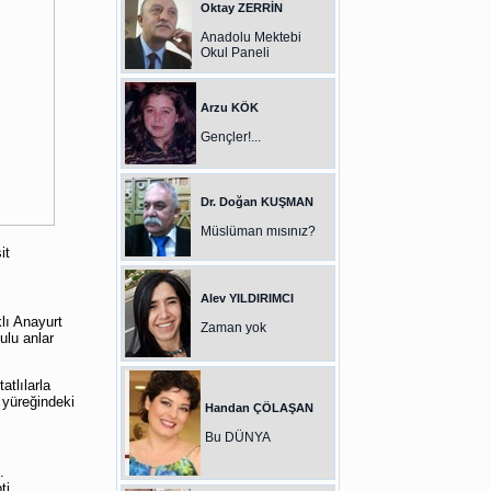
Oktay ZERRİN
Anadolu Mektebi
Okul Paneli
Arzu KÖK
Gençler!...
Dr. Doğan KUŞMAN
Müslüman mısınız?
it
Alev YILDIRIMCI
lı Anayurt
Zaman yok
lu anlar
tlılarla
 yüreğindeki
Handan ÇÖLAŞAN
Bu DÜNYA
.
ti.