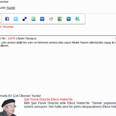
zlenme:
zdır:
Yazdır
n Yorumlar
nuda En Çok Okunan Yazılar
Şair Faruk Oray'da Efece Haber'de
Milli Şair Faruk Oray'da artık Efece Haber'de. "Sende yaşlanacak
sizlere sunuyorz. Her hafta yeni bir şiirinı okuyacaksınız Efece Ha