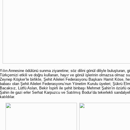
Yılın Annesine ödülünü sunma ziyaretine; söz dilini gönül diliyle buluşturan, g
Türkçemizi etkili ve doğru kullanan, hayır ve gönül işlerinin olmazsa olmaz 
Zeynep Köşker’le birlikte, Şehit Aileleri Federasyonu Başkanı Hamit Köse, he
babası olan Şehit Aileleri Federasyonu’nun Yönetim Kurulu üyeleri; Şükrü E
Bacaksız, Lütfü Aslan, Bekir İspirli ile şehit binbaşı Mehmet Şahin’in özürlü 
Şahin ile gazi erler Serhat Karpuzcu ve Satılmış Bodur’da tekerlekli sandalyel
katıldılar.