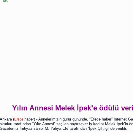
Yılın Annesi Melek İpek’e ödülü veri
Ankara (
haber) - Annelerimizin gurur gününde, “Efece haber” İnternet G
Efece
okurları tarafından “Yılın Annesi” seçilen hayırsever iş kadını Melek İpek’in öd
Gazetemiz İmtiyaz sahibi M. Yahya Efe tarafından “İpek Çiftliğinde verildi.