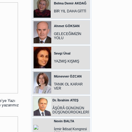
Belma Demir AKDAĞ
BİR YIL DAHA GİTTİ
Ahmet GÖKSAN
GELECEĞİMİZİN
YOLU
Sevgi Ünal
YAZMIŞ KIŞMIŞ
Münevver ÖZCAN
TANIK OL KARAR
VER
e’ye Yazı
Dr. İbrahim ATEŞ
e yazarımız
ÂŞÛRÂ GÜNÜNÜN
DÜŞÜNDÜRDÜKLERİ
Nevin BALTA
İzmir İktisat Kongresi