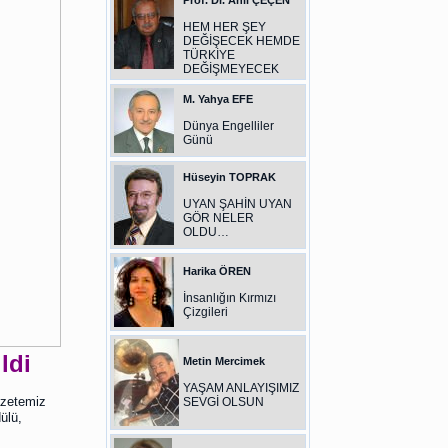
Prof. Dr. Anıl ÇEÇEN
HEM HER ŞEY
DEĞİŞECEK HEMDE
TÜRKİYE
DEĞİŞMEYECEK
M. Yahya EFE
Dünya Engelliler
Günü
Hüseyin TOPRAK
UYAN ŞAHİN UYAN
GÖR NELER
OLDU…
Harika ÖREN
İnsanlığın Kırmızı
Çizgileri
ldi
Metin Mercimek
YAŞAM ANLAYIŞIMIZ
azetemiz
SEVGİ OLSUN
ülü,