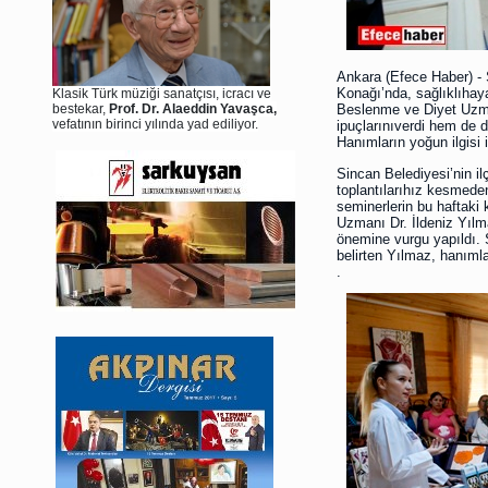
Ankara (Efece Haber) - 
Konağı’nda, sağlıklıhaya
Klasik Türk müziği sanatçısı, icracı ve
bestekar,
Prof. Dr. Alaeddin Yavaşca,
Beslenme ve Diyet Uzman
vefatının birinci yılında yad ediliyor.
ipuçlarınıverdi hem de d
Hanımların yoğun ilgisi 
Sincan Belediyesi’nin il
toplantılarıhız kesmede
seminerlerin bu haftaki
Uzmanı Dr. İldeniz Yılm
önemine vurgu yapıldı. 
belirten Yılmaz, hanımla
.