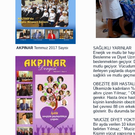
AKPINAR
Temmuz 2017 Sayısı
SAĞLIKLI YARINLAR
Enerjik ve mutlu bir hay
Beslenme ve Diyet Uzmanı
beslenmekten geçiyor. D
mutlu geçiyor. Vücudumu
ilerleyen yaşlarda oluş
sağlıklı ve mutlu geçme
OBEZİTE BİR HASTALI
Ülkemizde kadınların %41
altını çizen Yılmaz; “ O
gerekir. Hasta önce hast
kişinin kendisinin obezi
bel çevresi 88 cm erkek
gösterir. Bu durumda bir
“MUCİZE DİYET YOKT
Bir ayda verilen 10 kilo
belirten Yılmaz; “ Mucize
Kişinin vücut yapısına v