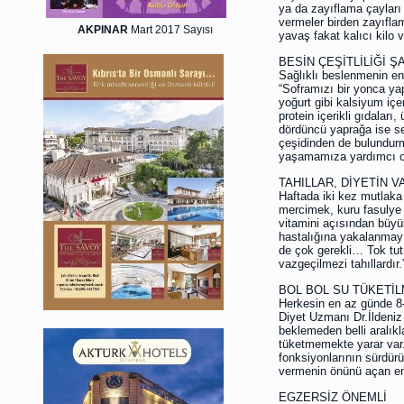
ya da zayıflama çayları i
vermeler birden zayıflam
AKPINAR
Mart 2017 Sayısı
yavaş fakat kalıcı kilo v
BESİN ÇEŞİTLİLİĞİ Ş
Sağlıklı beslenmenin en 
“Soframızı bir yonca yap
yoğurt gibi kalsiyum içer
protein içerikli gıdaları
dördüncü yaprağa ise s
çeşidinden de bulundurm
yaşamamıza yardımcı ola
TAHILLAR, DİYETİN 
Haftada iki kez mutlaka 
mercimek, kuru fasulye g
vitamini açısından büyü
hastalığına yakalanmayı 
de çok gerekli… Tok tutm
vazgeçilmezi tahıllardır.
BOL BOL SU TÜKETİL
Herkesin en az günde 8
Diyet Uzmanı Dr.İldeni
beklemeden belli aralıkl
tüketmemekte yarar var.
fonksiyonlarının sürdürü
vermenin önünü açan en 
EGZERSİZ ÖNEMLİ