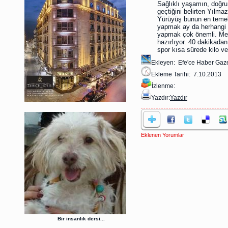
Sağlıklı yaşamın, doğru
geçtiğini belirten Yılmaz
Yürüyüş bunun en temeli
yapmak ay da herhangi bi
yapmak çok önemli. Met
hazırlıyor. 40 dakikada
spor kısa sürede kilo v
Ekleyen: Efe'ce Haber Gaze
Ekleme Tarihi: 7.10.2013
İzlenme:
Yazdır:
Yazdır
Eklenen Yorumlar
Bir insanlık dersi...