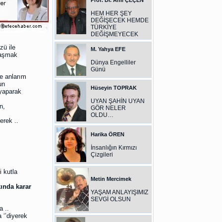
Prof. Dr. Anıl ÇEÇEN
HEM HER ŞEY
DEĞİŞECEK HEMDE
TÜRKİYE
DEĞİŞMEYECEK
zü ile
M. Yahya EFE
laşmak
Dünya Engelliler
Günü
e anlarım
un
Hüseyin TOPRAK
.yaparak
UYAN ŞAHİN UYAN
n,
GÖR NELER
OLDU…
erek ..
Harika ÖREN
İnsanlığın Kırmızı
Çizgileri
i kutla
Metin Mercimek
ında karar
YAŞAM ANLAYIŞIMIZ
SEVGİ OLSUN
 ..
 ‘’diyerek