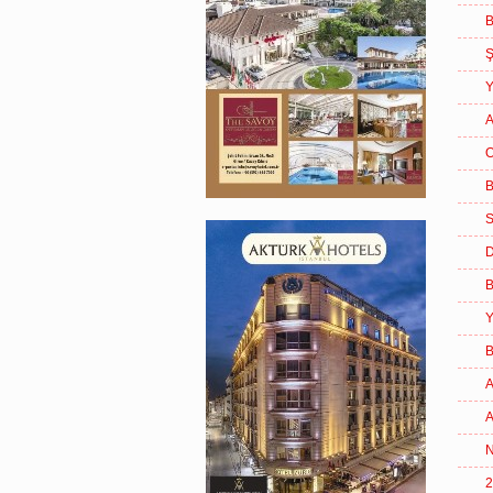
B
Ş
Y
A
O
B
S
B
Y
A
N
2