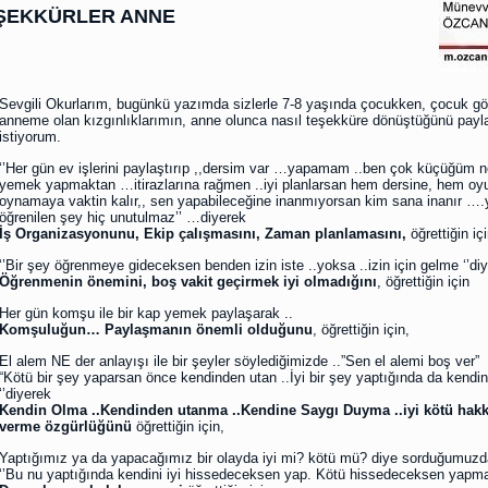
ŞEKKÜRLER ANNE
Sevgili Okurlarım, bugünkü yazımda sizlerle 7-8 yaşında çocukken, çocuk gö
anneme olan kızgınlıklarımın, anne olunca nasıl teşekküre dönüştüğünü pay
istiyorum.
‘’Her gün ev işlerini paylaştırıp ,,dersim var …yapamam ..ben çok küçüğüm n
yemek yapmaktan …itirazlarına rağmen ..iyi planlarsan hem dersine, hem oy
oynamaya vaktin kalır,, sen yapabileceğine inanmıyorsan kim sana inanır …
öğrenilen şey hiç unutulmaz’’ …diyerek
İş Organizasyonunu, Ekip çalışmasını, Zaman planlamasını,
öğrettiğin içi
‘’Bir şey öğrenmeye gideceksen benden izin iste ..yoksa ..izin için gelme ‘’diy
Öğrenmenin önemini, boş vakit geçirmek iyi olmadığını
, öğrettiğin için
Her gün komşu ile bir kap yemek paylaşarak ..
Komşuluğun… Paylaşmanın önemli olduğunu
, öğrettiğin için,
El alem NE der anlayışı ile bir şeyler söylediğimizde ..”Sen el alemi boş ver”
“Kötü bir şey yaparsan önce kendinden utan ..İyi bir şey yaptığında da kendin
‘’diyerek
Kendin Olma ..Kendinden utanma ..Kendine Saygı Duyma ..iyi kötü hakk
verme özgürlüğünü
öğrettiğin için,
Yaptığımız ya da yapacağımız bir olayda iyi mi? kötü mü? diye sorduğumuzda
‘’Bu nu yaptığında kendini iyi hissedeceksen yap. Kötü hissedeceksen yapma