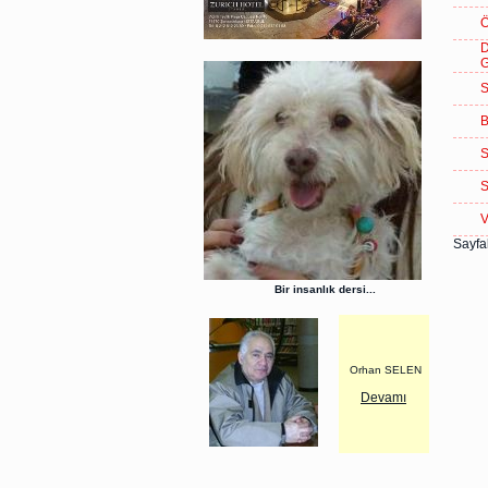
Ö
S
B
S
S
V
Sayfal
Bir insanlık dersi...
Orhan SELEN
Devamı