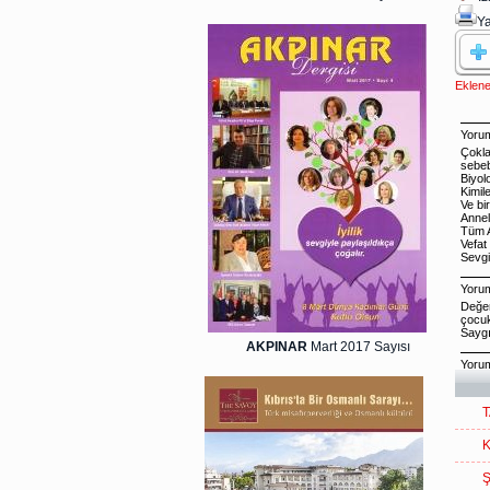
Ya
Eklene
AKPINAR
Mart 2017 Sayısı
T
K
Ş