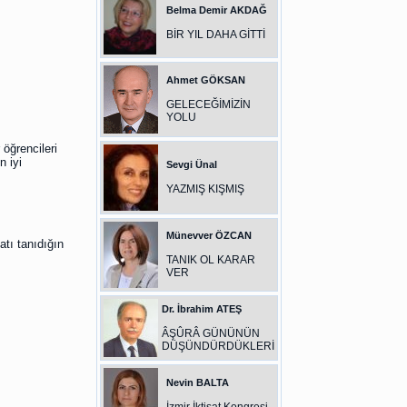
Belma Demir AKDAĞ
BİR YIL DAHA GİTTİ
Ahmet GÖKSAN
GELECEĞİMİZİN
YOLU
 öğrencileri
n iyi
Sevgi Ünal
YAZMIŞ KIŞMIŞ
Münevver ÖZCAN
atı tanıdığın
TANIK OL KARAR
VER
Dr. İbrahim ATEŞ
ÂŞÛRÂ GÜNÜNÜN
DÜŞÜNDÜRDÜKLERİ
Nevin BALTA