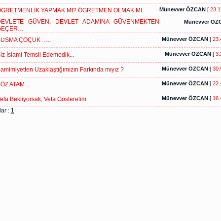
Münevver ÖZCAN
[
23.1
GRETMENLİK YAPMAK MI? ÖGRETMEN OLMAK MI
DEVLETE GÜVEN, DEVLET ADAMINA GÜVENMEKTEN
Münevver ÖZ
GEÇER…
Münevver ÖZCAN
[
23.
USMA ÇOÇUK …..
Münevver ÖZCAN
[
3.
iz İslami Temsil Edemedik...
Münevver ÖZCAN
[
30.
amimiyetten Uzaklaştığımızın Farkında mıyız ?
Münevver ÖZCAN
[
22.
ÖZ ATAM ...
Münevver ÖZCAN
[
16.
efa Bekliyorsak, Vefa Gösterelim
ar :
1