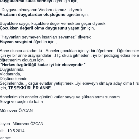
Duygularıma kulak vermeyi
öğrettiğin için,
‘’Duygusu olmayanın Vicdanı olamaz ‘’diyerek
Vicdanın duygulardan oluştuğunu
öğrettin için,
Büyüklere saygı, küçüklere değer vermekten geçer diyerek
Çocukken değerli olma duygusunu
yaşattığın için,
‘’Hayvanları sevmeyen insanları sevemez’’ diyerek
Hayvan sevgisini
öğrettin için ,
Anne olunca anladım ki ..Anneler çocukları için iyi bir öğretmen ..Öğretmenler
için iyi bir anne arayışındalar ..Hiç okula gitmeden.. iyi bir pedagog edası ile e
öğretmenim olduğun için,
‘’Herkes özgürlüğü kadar iyi bir ebeveyndir ‘
’
Duygularında,
Vicdanında,
Düşüncelerinde.
Seçimlerinde… özgür evlatlar yetiştirerek ..iyi ebeveyn olmaya aday olma fırs
için,
TEŞEKKÜRLER ANNE…
Annelerimizin anneler gününü kutlar saygı ve şükranlarımı sunarım
Sevgi ve coşku ile kalın.
Münevver ÖZCAN
kleyen: Münevver ÖZCAN
rih: 10.5.2014
zlenme: