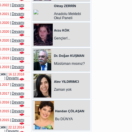
Devamı
6.2022
]
Oktay ZERRİN
Devamı
Anadolu Mektebi
8.2021
]
Okul Paneli
Devamı
6.2020
]
Arzu KÖK
Devamı
5.2020
]
Gençler!...
Devamı
4.2020
]
Devamı
6.2019
]
Dr. Doğan KUŞMAN
Devamı
5.2019
]
Müslüman mısınız?
Devamı
1.2019
]
CAN
[
16.12.2018
Devamı
]
Alev YILDIRIMCI
Devamı
1.2017
]
Zaman yok
Devamı
3.2017
]
Devamı
5.2016
]
Devamı
8.2015
]
Handan ÇÖLAŞAN
Bu DÜNYA
Devamı
3.2015
]
CAN
[
22.12.2014
Devamı
]