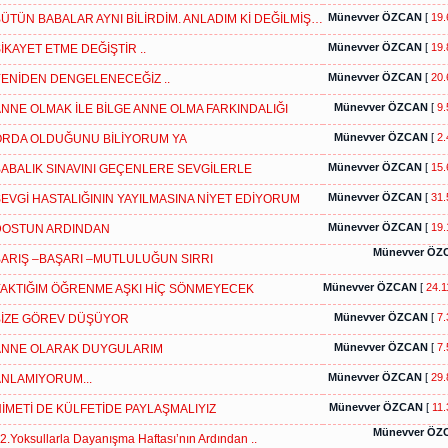
Münevver ÖZCAN
[
19.
ÜTÜN BABALAR AYNI BİLİRDİM. ANLADIM Kİ DEĞİLMİŞ…
Münevver ÖZCAN
[
19.
İKAYET ETME DEĞİŞTİR ..
Münevver ÖZCAN
[
20.
ENİDEN DENGELENECEĞİZ ..
Münevver ÖZCAN
[
9.
NNE OLMAK İLE BİLGE ANNE OLMA FARKINDALIĞI
Münevver ÖZCAN
[
2.
RDA OLDUĞUNU BİLİYORUM YA
Münevver ÖZCAN
[
15.
ABALIK SINAVINI GEÇENLERE SEVGİLERLE
Münevver ÖZCAN
[
31.
EVGİ HASTALIĞININ YAYILMASINA NİYET EDİYORUM
Münevver ÖZCAN
[
19.
DOSTUN ARDINDAN
Münevver ÖZ
ARIŞ –BAŞARI –MUTLULUĞUN SIRRI
Münevver ÖZCAN
[
24.1
AKTIĞIM ÖĞRENME AŞKI HİÇ SÖNMEYECEK
Münevver ÖZCAN
[
7.
BİZE GÖREV DÜŞÜYOR
Münevver ÖZCAN
[
7.
ANNE OLARAK DUYGULARIM
Münevver ÖZCAN
[
29.
NLAMIYORUM...
Münevver ÖZCAN
[
11.
İMETİ DE KÜLFETİDE PAYLAŞMALIYIZ
Münevver ÖZ
2.Yoksullarla Dayanışma Haftası’nın Ardından ..