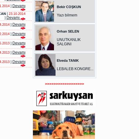
Devamı
1.2014
]
Bekir COŞKUN
CAN
[
23.10.2014
Yazı bilmem
Devamı
]
Devamı
4.2014
]
Orhan SELEN
Devamı
2.2014
]
UNUTKANLIK
Devamı
5.2013
]
SALGINI
Devamı
4.2013
]
Elveda TANIK
Devamı
4.2013
]
LEBALEB KONGRE...
>>>>>>>>>>>>>>>>>>