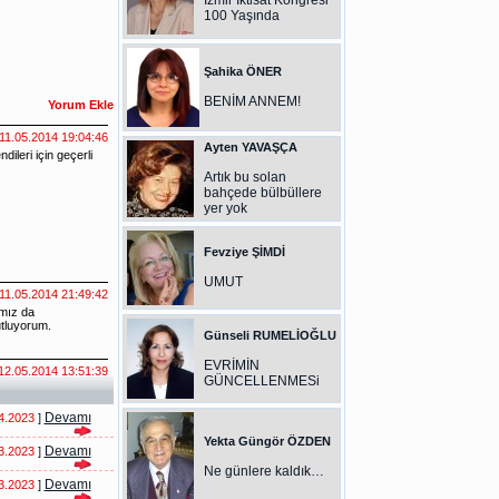
İzmir İktisat Kongresi
100 Yaşında
Şahika ÖNER
BENİM ANNEM!
Ayten YAVAŞÇA
Artık bu solan
bahçede bülbüllere
yer yok
Fevziye ŞİMDİ
UMUT
Günseli RUMELİOĞLU
EVRİMİN
GÜNCELLENMESi
Devamı
4.2023
]
Yekta Güngör ÖZDEN
Devamı
3.2023
]
Ne günlere kaldık…
Devamı
3.2023
]