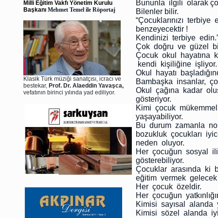
Bununla ilgili olarak ç
Milli Eğitim Vakfı Yönetim Kurulu
Başkanı
Mehmet Temel ile Röportaj
Bilenler bilir.
“Çocuklarınızı terbiye
benzeyecektir !
Kendinizi terbiye edin.
Çok doğru ve güzel bi
Çocuk okul hayatına k
kendi kişiliğine işliyor.
Okul hayatı başladığınd
Klasik Türk müziği sanatçısı, icracı ve
Bambaşka insanlar, çok 
bestekar,
Prof. Dr. Alaeddin Yavaşca,
Okul çağına kadar oluş
vefatının birinci yılında yad ediliyor.
gösteriyor.
Kimi çocuk mükemmel uy
yaşayabiliyor.
Bu durum zamanla nor
bozukluk çocukları iyi
neden oluyor.
Her çocuğun sosyal ili
gösterebiliyor.
Çocuklar arasında ki b
eğitim vermek gelecek 
Her çocuk özeldir.
Her çocuğun yatkınlığın
Kimisi sayısal alanda y
Kimisi sözel alanda iyi