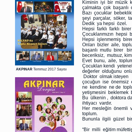
Kiminin iyi bir müzik 
çalmakta çok başarılı ol
Bazı çocuklar bebeklik
şeyi parçalar, söker, ta
Dedik ya hepsi özel.
Hepsi farklı farklı bire
Çocuklarımızın hepsi b
Hepsi işlenmemiş bire
Onları bizler aile, to
başarılı mutlu birer b
beceriksiz, mutsuz, kim
Evet bunu, aile, toplu
Çocukları kendi yetenek
AKPINAR
Temmuz 2017 Sayısı
değerler olduğunu onlar
Doktor olmak isteyen 
çocuğun ise önemsiz o
ne kendine ne de topl
yetişmesini beklemek b
Bu ülkenin , doktora d
ihtiyacı vardır.
Her mesleğin önemli 
toplum.
Bununla ilgili güzel bi
“Bir milli eğitim müfett