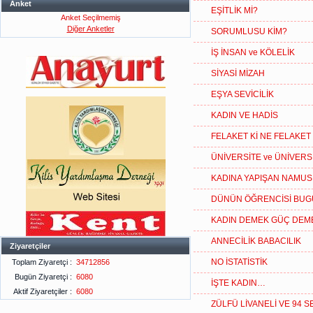
Anket
EŞİTLİK Mİ?
Anket Seçilmemiş
Diğer Anketler
SORUMLUSU KİM?
İŞ İNSAN ve KÖLELİK
SİYASİ MİZAH
EŞYA SEVİCİLİK
KADIN VE HADİS
FELAKET Kİ NE FELAKET
ÜNİVERSİTE ve ÜNİVERS
KADINA YAPIŞAN NAMUS
DÜNÜN ÖĞRENCİSİ BU
KADIN DEMEK GÜÇ DEM
ANNECİLİK BABACILIK
Ziyaretçiler
NO İSTATİSTİK
Toplam Ziyaretçi :
34712856
Bugün Ziyaretçi :
6080
İŞTE KADIN…
Aktif Ziyaretçiler :
6080
ZÜLFÜ LİVANELİ VE 94 S