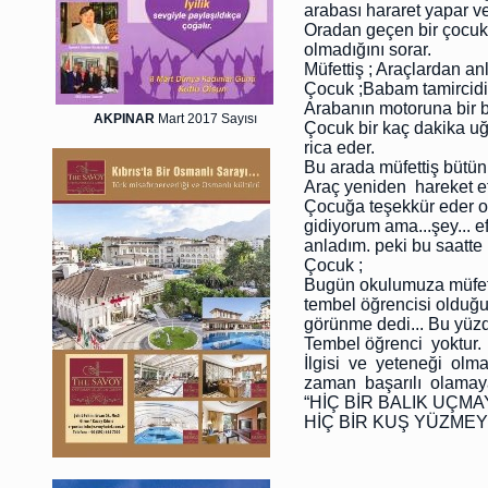
arabası hararet yapar v
Oradan geçen bir çocuk
olmadığını sorar.
Müfettiş ; Araçlardan an
Çocuk ;Babam tamircidi
Arabanın motoruna bir ba
AKPINAR
Mart 2017 Sayısı
Çocuk bir kaç dakika uğr
rica eder.
Bu arada müfettiş bütün 
Araç yeniden hareket e
Çocuğa teşekkür eder on
gidiyorum ama...şey... ef
anladım. peki bu saatte 
Çocuk ;
Bugün okulumuza müfett
tembel öğrencisi olduğ
görünme dedi... Bu yüzd
Tembel öğrenci yoktur.
İlgisi ve yeteneği olm
zaman başarılı olamaya
“HİÇ BİR BALIK UÇMA
HİÇ BİR KUŞ YÜZME